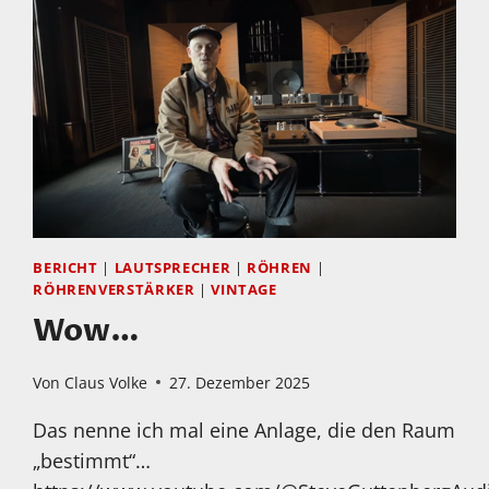
IM
MÄRZ
STATTFINDEN!
BERICHT
|
LAUTSPRECHER
|
RÖHREN
|
RÖHRENVERSTÄRKER
|
VINTAGE
Wow…
Von
Claus Volke
27. Dezember 2025
Das nenne ich mal eine Anlage, die den Raum
„bestimmt“…