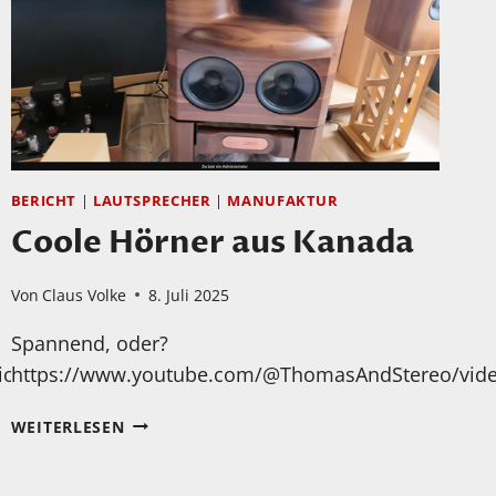
BERICHT
|
LAUTSPRECHER
|
MANUFAKTUR
Coole Hörner aus Kanada
Von
Claus Volke
8. Juli 2025
Spannend, oder?
ophiliac/videos
https://www.youtube.com/@ThomasAndStereo/vid
COOLE
WEITERLESEN
HÖRNER
AUS