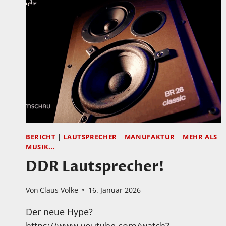
BERICHT
|
LAUTSPRECHER
|
MANUFAKTUR
|
MEHR ALS
MUSIK...
DDR Lautsprecher!
Von
Claus Volke
16. Januar 2026
Der neue Hype?
https://www.youtube.com/watch?