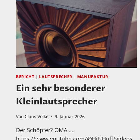
BERICHT
|
LAUTSPRECHER
|
MANUFAKTUR
Ein sehr besonderer
Kleinlautsprecher
Von
Claus Volke
9. Januar 2026
Der Schöpfer? OMA…..
https://www.youtube.com/@HiFiHuff/videos