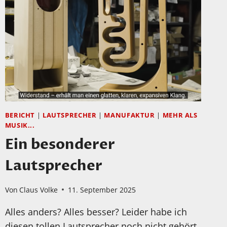
ULTRA
LAUTSPRECHER
IST
ONLINE!
BERICHT
|
LAUTSPRECHER
|
MANUFAKTUR
|
MEHR ALS
MUSIK...
Ein besonderer
Lautsprecher
Von
Claus Volke
11. September 2025
Alles anders? Alles besser? Leider habe ich
diesen tollen Lautsprecher noch nicht gehört.