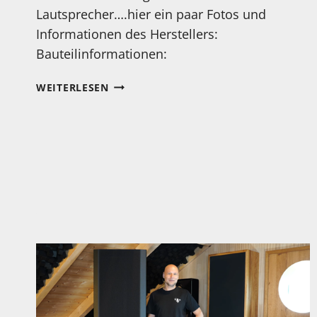
Lautsprecher….hier ein paar Fotos und
Informationen des Herstellers:
Bauteilinformationen:
AM
WEITERLESEN
29.11.
ERSCHEINT
MEINES
TESTVIDEO:
QUALIO
AUDIO
IQ
ULTRA
LAUTSPRECHER