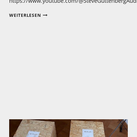
https://www.youtube.com/@SteveGuttenbergAudi
WOW…
WEITERLESEN