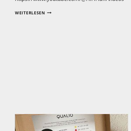
EIN
WEITERLESEN
SEHR
BESONDERER
KLEINLAUTSPRECHER