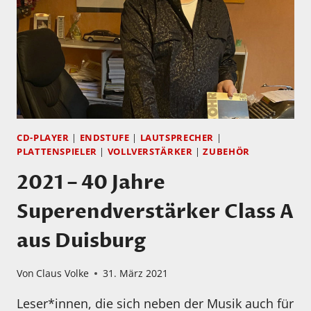
VON
SUBBASE
AUDIO
CD-PLAYER
|
ENDSTUFE
|
LAUTSPRECHER
|
PLATTENSPIELER
|
VOLLVERSTÄRKER
|
ZUBEHÖR
2021 – 40 Jahre
Superendverstärker Class A
aus Duisburg
Von
Claus Volke
31. März 2021
Leser*innen, die sich neben der Musik auch für