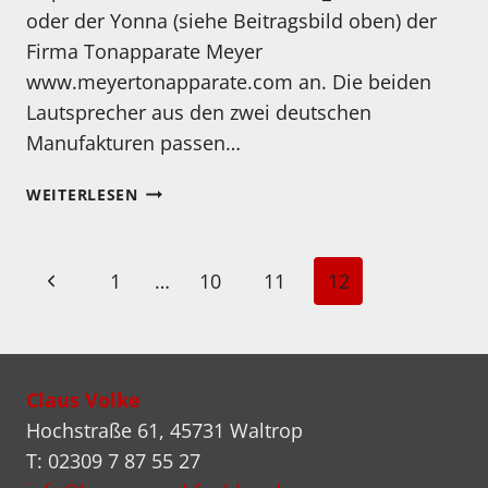
oder der Yonna (siehe Beitragsbild oben) der
Firma Tonapparate Meyer
www.meyertonapparate.com an. Die beiden
Lautsprecher aus den zwei deutschen
Manufakturen passen…
2
WEITERLESEN
LAUTSPRECHEREMPFEHLUNGEN
FÜR
TRIODENVERSTÄRKER
Seitennavigation
Vorherige
1
…
10
11
12
Seite
Claus Volke
Hochstraße 61, 45731 Waltrop
T: 02309 7 87 55 27