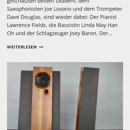
geschätzten beiden Leadern, dem
Saxophonisten Joe Lovano und dem Trompeter
Dave Douglas, sind wieder dabei: Der Pianist
Lawrence Fields, die Bassistin Linda May Han
Oh und der Schlagzeuger Joey Baron. Der…
MEIN
WEITERLESEN
HÖRTIPP:
JOE
LOVANO,
DAVE
DOUGLAS
/
SOUL
PRINTS:
„OTHER
WORLDS“