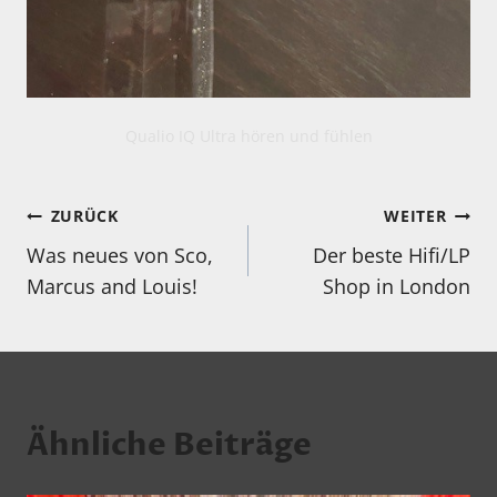
Qualio IQ Ultra hören und fühlen
Beitragsnavigation
ZURÜCK
WEITER
Was neues von Sco,
Der beste Hifi/LP
Marcus and Louis!
Shop in London
Ähnliche Beiträge