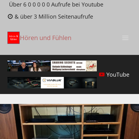
Zum
Über 6 0 0 0 0 0 Aufrufe bei Youtube
Inhalt
& über 3 Million Seitenaufrufe
springen
Hören und Fühlen
YouTube