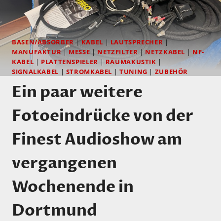
BASEN/ABSORBER
|
KABEL
|
LAUTSPRECHER
|
MANUFAKTUR
|
MESSE
|
NETZFILTER
|
NETZKABEL
|
NF-
KABEL
|
PLATTENSPIELER
|
RAUMAKUSTIK
|
SIGNALKABEL
|
STROMKABEL
|
TUNING
|
ZUBEHÖR
Ein paar weitere
Fotoeindrücke von der
Finest Audioshow am
vergangenen
Wochenende in
Dortmund