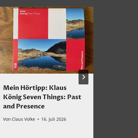
Mein Hörtipp: Klaus
Tribal 
König Seven Things: Past
Hender
and Presence
„Dr. H
Tipps
Von
Claus Volke
16. Juli 2026
Von
Claus 