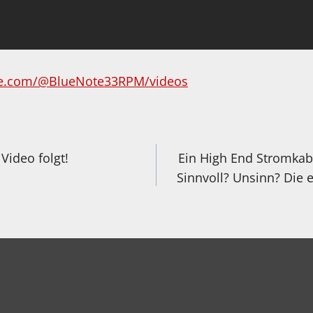
be.com/@BlueNote33RPM/videos
igation
Video folgt!
Ein High End Stromkabe
Sinnvoll? Unsinn? Die 