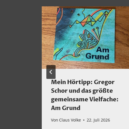
wenig
Mein Hörtipp: Gregor
 Woche
Schor und das größte
gemeinsame Vielfache:
Am Grund
 2023
Von
Claus Volke
22. Juli 2026