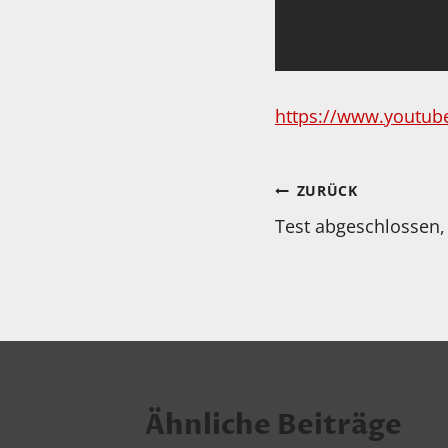
https://www.youtu
Beitragsnav
ZURÜCK
Test abgeschlossen, 
Ähnliche Beiträge