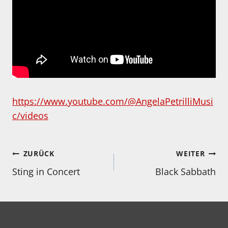
https://www.youtube.com/@AngelaPetrilliMusi
c/videos
Beitragsnavigation
ZURÜCK
WEITER
Sting in Concert
Black Sabbath