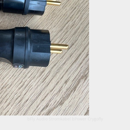
bFly Audio Stromkabel bPower Crygofly