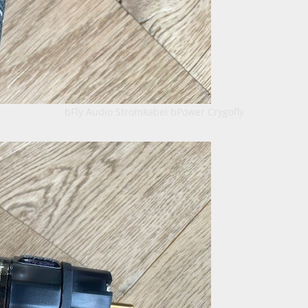
bFly Audio Stromkabel bPower Crygofly