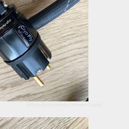
bFly Audio Stromkabel bPower Crygofly