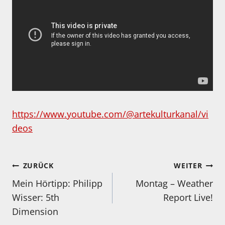
https://www.youtube.com/@artekulturkanal/vi
deos
Beitragsnavigation
ZURÜCK
WEITER
Mein Hörtipp: Philipp
Montag – Weather
Wisser: 5th
Report Live!
Dimension