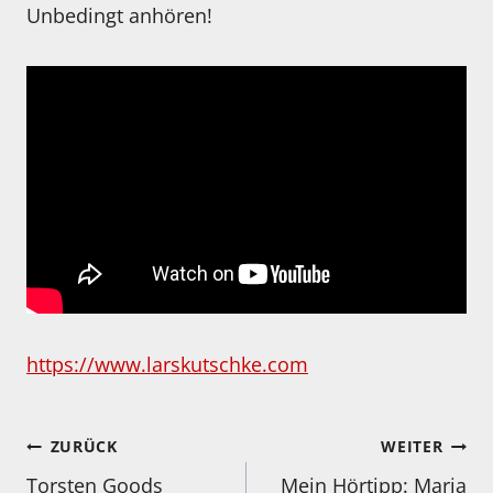
Unbedingt anhören!
https://www.larskutschke.com
Beitragsnavigation
ZURÜCK
WEITER
Torsten Goods
Mein Hörtipp: Maria