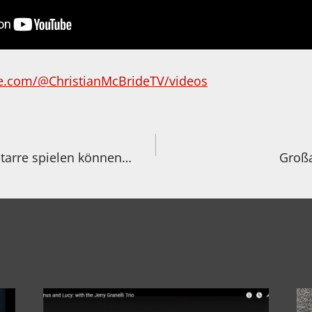
e.com/@ChristianMcBrideTV/videos
igation
itarre spielen können…
Großa