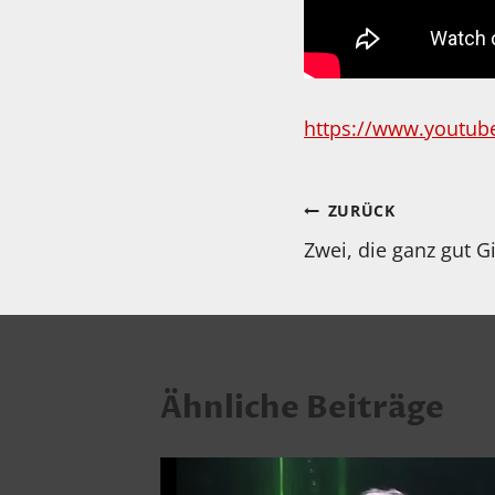
https://www.youtub
Beitragsnav
ZURÜCK
Zwei, die ganz gut G
Ähnliche Beiträge