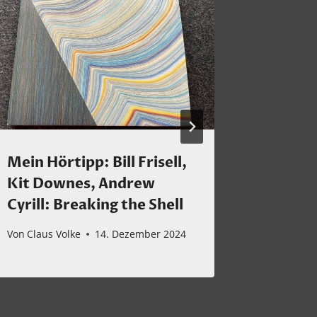
Mein Hörtipp: Bill Frisell,
Sie sin
Kit Downes, Andrew
die Bes
Cyrill: Breaking the Shell
Von
Claus 
Von
Claus Volke
14. Dezember 2024