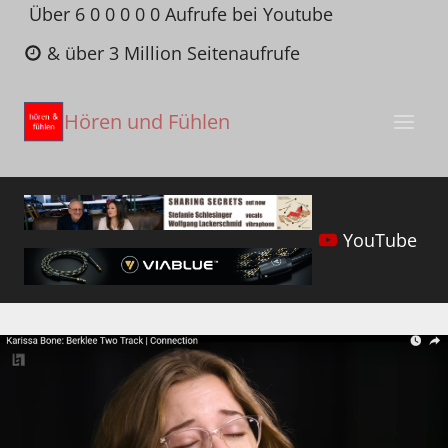
Zum
Über 6 0 0 0 0 0 Aufrufe bei Youtube
Inhalt
& über 3 Million Seitenaufrufe
springen
Hören und Fühlen
YouTube