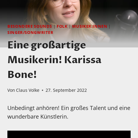
BESONDERE SOUNDS
|
FOLK
|
MUSIKER:INNEN
|
SINGER/SONGWRITER
Eine großartige
Musikerin! Karissa
Bone!
Von
Claus Volke
27. September 2022
Unbedingt anhören! Ein großes Talent und eine
wunderbare Künstlerin.