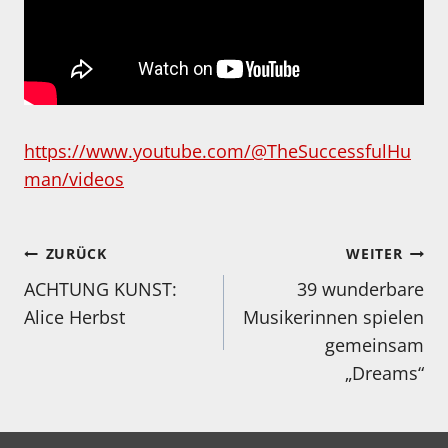
https://www.youtube.com/@TheSuccessfulHu
man/videos
Beitragsnavigation
ZURÜCK
WEITER
ACHTUNG KUNST:
39 wunderbare
Alice Herbst
Musikerinnen spielen
gemeinsam
„Dreams“