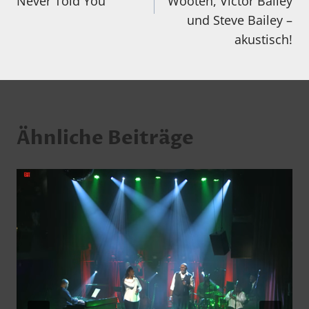
Never Told You“
Wooten, Victor Bailey
und Steve Bailey –
akustisch!
Ähnliche Beiträge