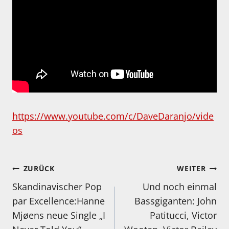
https://www.youtube.com/c/DaveDaranjo/vide
os
Beitragsnavigation
ZURÜCK
WEITER
Skandinavischer Pop
Und noch einmal
par Excellence:Hanne
Bassgiganten: John
Mjøens neue Single „I
Patitucci, Victor