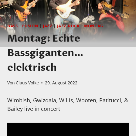
BASS
|
FUSION
|
JAZZ
|
JAZZ-ROCK
|
MONTAG
Montag: Echte
Bassgiganten…
elektrisch
Von
Claus Volke
29. August 2022
Wimbish, Gwizdala, Willis, Wooten, Patitucci, &
Bailey live in concert