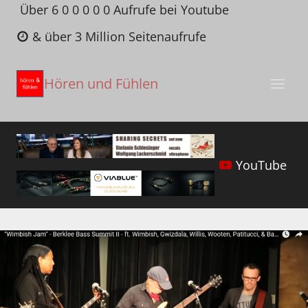
Zum
Über 6 0 0 0 0 0 Aufrufe bei Youtube
Inhalt
& über 3 Million Seitenaufrufe
springen
Hören und Fühlen
YouTube