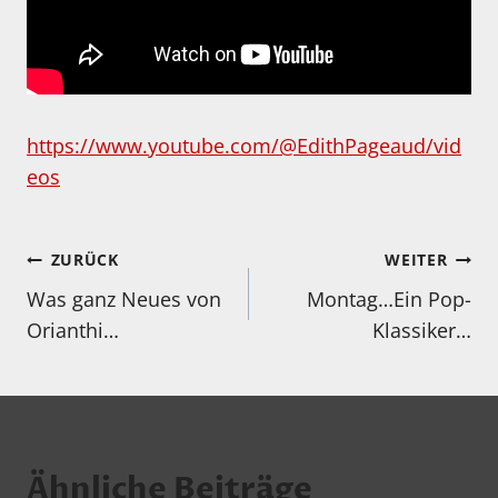
https://www.youtube.com/@EdithPageaud/vid
eos
Beitragsnavigation
ZURÜCK
WEITER
Was ganz Neues von
Montag…Ein Pop-
Orianthi…
Klassiker…
Ähnliche Beiträge