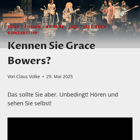
FUNK
|
FUSION
|
GITARRE
|
JAZZ
|
JAZZ-ROCK
|
KONZERTTIPP
Kennen Sie Grace
Bowers?
Von
Claus Volke
29. Mai 2025
Das sollte Sie aber. Unbedingt! Hören und
sehen Sie selbst!