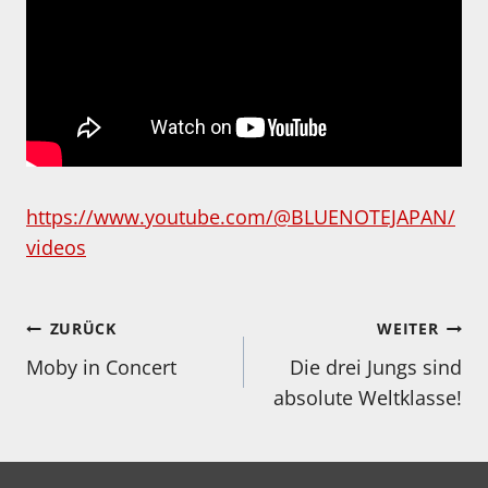
https://www.youtube.com/@BLUENOTEJAPAN/
videos
Beitragsnavigation
ZURÜCK
WEITER
Moby in Concert
Die drei Jungs sind
absolute Weltklasse!