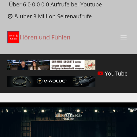
Zum
Über 6 0 0 0 0 0 Aufrufe bei Youtube
Inhalt
& über 3 Million Seitenaufrufe
springen
Hören und Fühlen
YouTube