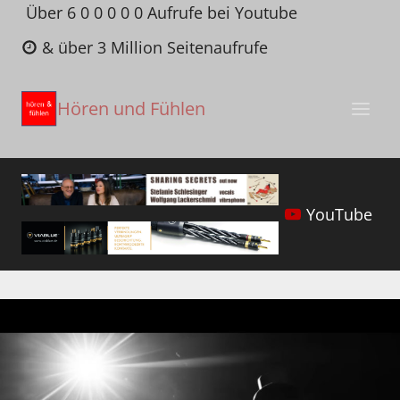
Zum
Über 6 0 0 0 0 0 Aufrufe bei Youtube
Inhalt
& über 3 Million Seitenaufrufe
springen
Hören und Fühlen
YouTube