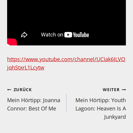
https://www.youtube.com/channel/UCIak6JLVO
jqhStxrL1Lcytw
Beitragsnavigation
ZURÜCK
WEITER
Mein Hörtipp: Joanna
Mein Hörtipp: Youth
Connor: Best Of Me
Lagoon: Heaven Is A
Junkyard