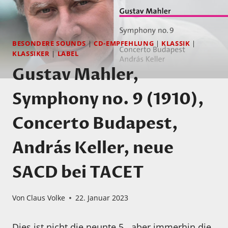
BESONDERE SOUNDS
|
CD-EMPFEHLUNG
|
KLASSIK
|
KLASSIKER
|
LABEL
Gustav Mahler,
Symphony no. 9 (1910),
Concerto Budapest,
András Keller, neue
SACD bei TACET
Von
Claus Volke
22. Januar 2023
Dies ist nicht die neunte 5., aber immerhin die