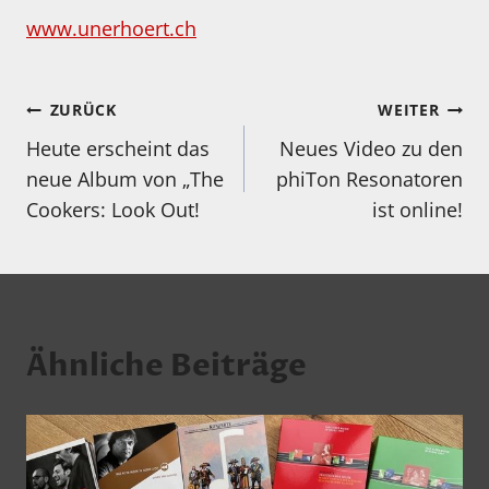
www.unerhoert.ch
Beitragsnavigation
ZURÜCK
WEITER
Heute erscheint das
Neues Video zu den
neue Album von „The
phiTon Resonatoren
Cookers: Look Out!
ist online!
Ähnliche Beiträge