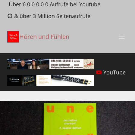
Zum
Über 6 0 0 0 0 0 Aufrufe bei Youtube
Inhalt
& über 3 Million Seitenaufrufe
springen
Hören und Fühlen
YouTube