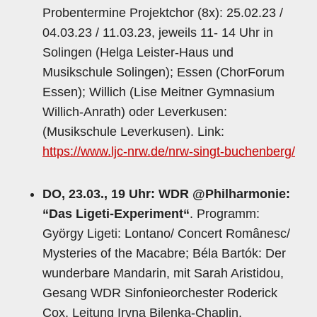
Probentermine Projektchor (8x): 25.02.23 /
04.03.23 / 11.03.23, jeweils 11- 14 Uhr in
Solingen (Helga Leister-Haus und
Musikschule Solingen); Essen (ChorForum
Essen); Willich (Lise Meitner Gymnasium
Willich-Anrath) oder Leverkusen:
(Musikschule Leverkusen). Link:
https://www.ljc-nrw.de/nrw-singt-buchenberg/
DO, 23.03., 19 Uhr: WDR @Philharmonie:
“Das Ligeti-Experiment“
. Programm:
György Ligeti: Lontano/ Concert Românesc/
Mysteries of the Macabre; Béla Bartók: Der
wunderbare Mandarin, mit Sarah Aristidou,
Gesang WDR Sinfonieorchester Roderick
Cox, Leitung Iryna Bilenka-Chaplin,