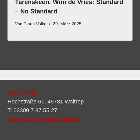
Tarenskeen, Wim de Vries: Standard
– No Standard
Von
Claus Volke
29. März 2025
Claus Volke
Hochstraße 61, 45731 Waltrop
T: 02309 7 87 55 27
info@hoeren-und-fuehlen.de