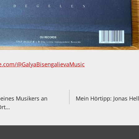
e.com/@GalyaBisengalievaMusic
igation
eines Musikers an
Mein Hörtipp: Jonas Hel
Ort…