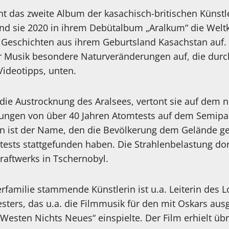
nt das zweite Album der kasachisch-britischen Künstl
nd sie 2020 in ihrem Debütalbum „Aralkum“ die Welt
Geschichten aus ihrem Geburtsland Kasachstan auf.
ihrer Musik besondere Naturveränderungen auf, die du
Videotipps, unten.
 die Austrocknung des Aralsees, vertont sie auf dem
ungen von über 40 Jahren Atomtests auf dem Semipal
n ist der Name, den die Bevölkerung dem Gelände g
tests stattgefunden haben. Die Strahlenbelastung dor
raftwerks in Tschernobyl.
rfamilie stammende Künstlerin ist u.a. Leiterin des 
ters, das u.a. die Filmmusik für den mit Oskars aus
Westen Nichts Neues“ einspielte. Der Film erhielt üb