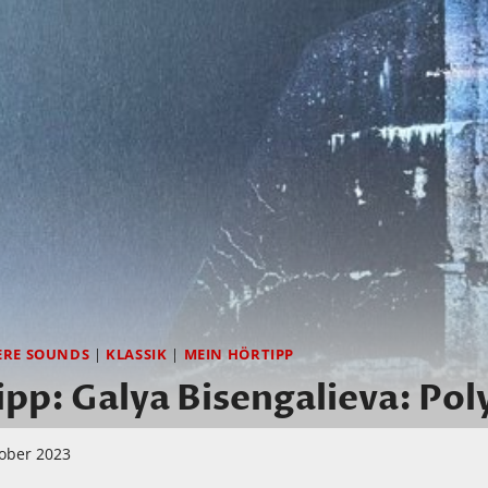
ERE SOUNDS
|
KLASSIK
|
MEIN HÖRTIPP
pp: Galya Bisengalieva: Po
tober 2023