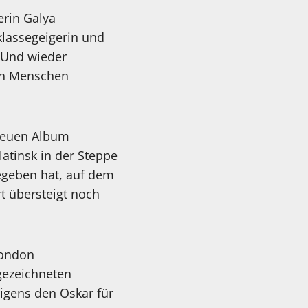
erin Galya
klassegeigerin und
 Und wieder
rch Menschen
 neuen Album
atinsk in der Steppe
egeben hat, auf dem
t übersteigt noch
London
gezeichneten
rigens den Oskar für