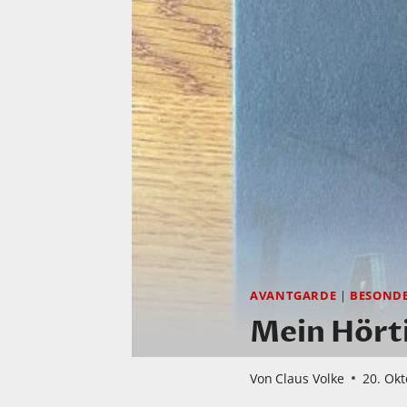
AVANTGARDE
|
BESOND
Mein Hörti
Von
Claus Volke
20. Ok