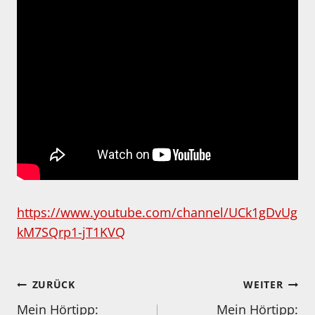
https://www.youtube.com/channel/UCk1gDvUg
kM7SQrp1-jT1KVQ
Beitragsnavigation
ZURÜCK
WEITER
Mein Hörtipp:
Mein Hörtipp: