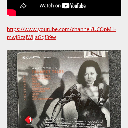
https://www.youtube.com/channel/UCOpM1-
mwJBzajWjjaGqf39w