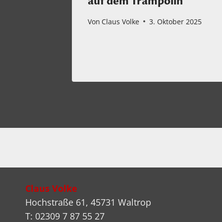
auf dem Trampolin
2023
Von
Claus Volke
3. Oktober 2025
Claus Volke
Hochstraße 61, 45731 Waltrop
T: 02309 7 87 55 27