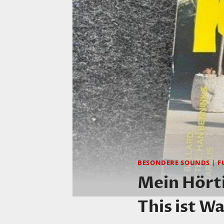
BESONDERE SOUNDS
|
F
Mein Hörti
This ist W