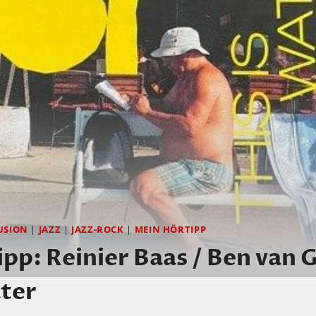
USION
|
JAZZ
|
JAZZ-ROCK
|
MEIN HÖRTIPP
pp: Reinier Baas / Ben van 
ater