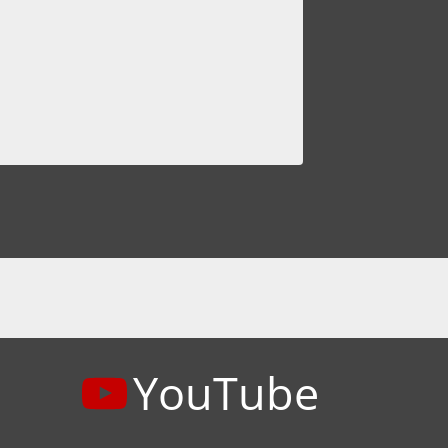
Von
Claus 
YouTube