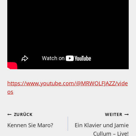
https://www.youtube.com/@MRWOLFJAZZ/vide
os
Beitragsnavigation
ZURÜCK
WEITER
Kennen Sie Maro?
Ein Klavier und Jamie
Cullum – Live!