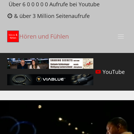
Zum
Über 6 0 0 0 0 0 Aufrufe bei Youtube
Inhalt
& über 3 Million Seitenaufrufe
springen
Hören und Fühlen
YouTube