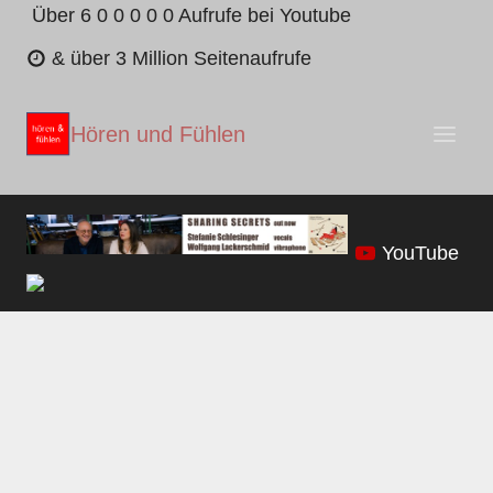
Zum
Über 6 0 0 0 0 0 Aufrufe bei Youtube
Inhalt
& über 3 Million Seitenaufrufe
springen
Hören und Fühlen
YouTube