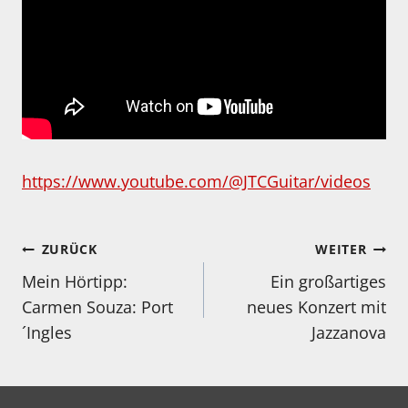
https://www.youtube.com/@JTCGuitar/videos
Beitragsnavigation
ZURÜCK
WEITER
Mein Hörtipp:
Ein großartiges
Carmen Souza: Port
neues Konzert mit
´Ingles
Jazzanova