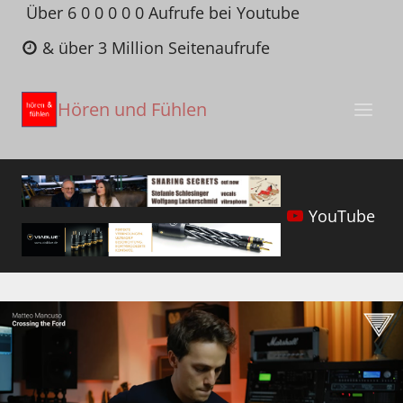
Zum
Über 6 0 0 0 0 0 Aufrufe bei Youtube
Inhalt
& über 3 Million Seitenaufrufe
springen
Hören und Fühlen
YouTube