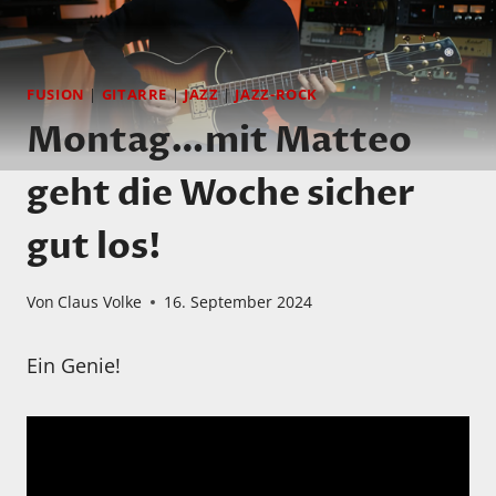
FUSION
|
GITARRE
|
JAZZ
|
JAZZ-ROCK
Montag…mit Matteo
geht die Woche sicher
gut los!
Von
Claus Volke
16. September 2024
Ein Genie!