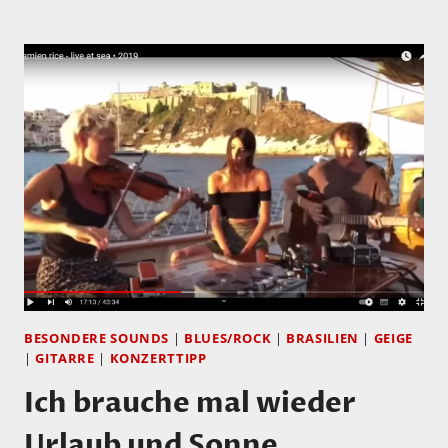
HÖRTIPP:
ZACH
BROCK,
PHIL
MARKOWITZ,
FEAT.
JASKA
LUKKARINEN
&
VILLE
HERRALA:
STRATUS
BESONDERE SOUNDS
|
BLUES/ROCK
|
BRASILIEN
|
GEIGE
|
GITARRE
|
KONZERTTIPP
Ich brauche mal wieder
Urlaub und Sonne…