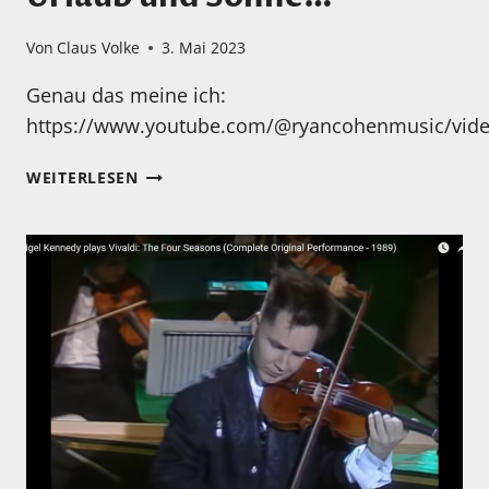
Von
Claus Volke
3. Mai 2023
Genau das meine ich:
https://www.youtube.com/@ryancohenmusic/vid
ICH
WEITERLESEN
BRAUCHE
MAL
WIEDER
URLAUB
UND
SONNE…