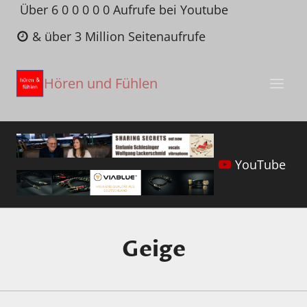
Zum
Über 6 0 0 0 0 0 Aufrufe bei Youtube
Inhalt
& über 3 Million Seitenaufrufe
springen
Hören und Fühlen
YouTube
Geige