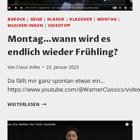
BAROCK
|
GEIGE
|
KLASSIK
|
KLASSIKER
|
MONTAG
|
MUSIKER:INNEN
|
VIDEOTIPP
Montag…wann wird es
endlich wieder Frühling?
Von
Claus Volke
23. Januar 2023
Da fällt mir ganz spontan etwas ein…
https://www.youtube.com/@WarnerClassics/vide
MONTAG…
WEITERLESEN
WANN
WIRD
ES
ENDLICH
WIEDER