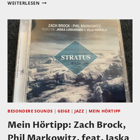
MEIN
WEITERLESEN
HÖRTIPP:
BERTRAM
SCHADE:
LOTHAR
WINDSPERGER
15
IMPROVISATIONEN
FÜR
VIOLINE
SOLO
BESONDERE SOUNDS
|
GEIGE
|
JAZZ
|
MEIN HÖRTIPP
Mein Hörtipp: Zach Brock,
Phil Markowitz, feat. Jaska