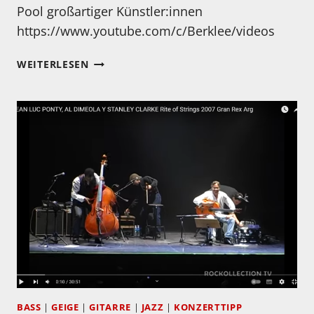
Pool großartiger Künstler:innen
https://www.youtube.com/c/Berklee/videos
KENNEN
WEITERLESEN
SIE
BRIAN
URRA?
DAS
MUSS
SICH
ÄNDERN…
BASS
|
GEIGE
|
GITARRE
|
JAZZ
|
KONZERTTIPP