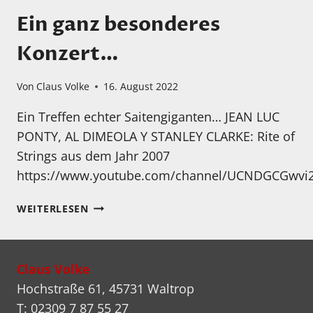
Ein ganz besonderes
Konzert…
Von
Claus Volke
16. August 2022
Ein Treffen echter Saitengiganten… JEAN LUC
PONTY, AL DIMEOLA Y STANLEY CLARKE: Rite of
Strings aus dem Jahr 2007
https://www.youtube.com/channel/UCNDGCGwvi
EIN
WEITERLESEN
GANZ
BESONDERES
KONZERT…
Claus Volke
Hochstraße 61, 45731 Waltrop
T: 02309 7 87 55 27