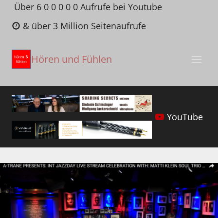
Zum
Über 6 0 0 0 0 0 Aufrufe bei Youtube
Inhalt
& über 3 Million Seitenaufrufe
springen
Hören und Fühlen
YouTube