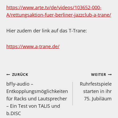
https://www.arte.tv/de/videos/103652-000-
A/rettungsaktion-fuer-berliner-jazzclub-a-trane/
Hier zudem der link auf das T-Trane:
https://www.a-trane.de/
Beitragsnavigation
ZURÜCK
WEITER
bFly-audio –
Ruhrfestspiele
Entkopplungsmöglichkeiten
starten in ihr
für Racks und Lautsprecher
75. Jubiläum
– Ein Test von TALIS und
b.DISC