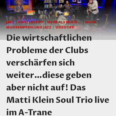
JAZZ
|
KONZERTTIPP
|
MEHR ALS MUSIK...
|
MUSIK
|
MUSIKEMPFEHLUNG JAZZ
|
VIDEOTIPP
Die wirtschaftlichen
Probleme der Clubs
verschärfen sich
weiter…diese geben
aber nicht auf! Das
Matti Klein Soul Trio live
im A-Trane