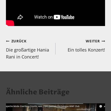
Beitragsnavigation
ZURÜCK
WEITER
Die großartige Hania
Ein tolles Konzert!
Rani in Concert!
Ähnliche Beiträge