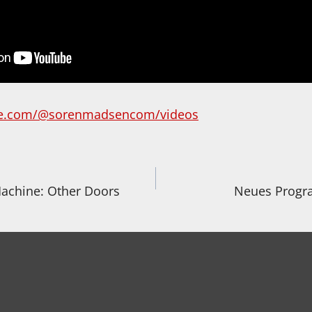
be.com/@sorenmadsencom/videos
igation
Machine: Other Doors
Neues Progra