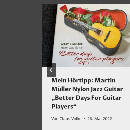
ong
Mein Hörtipp: Martin
Müller Nylon Jazz Guitar
„Better Days For Guitar
Players“
mber 2024
Von
Claus Volke
26. Mai 2022