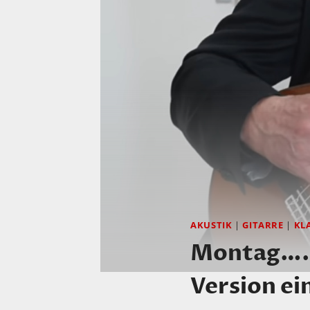
AKUSTIK
|
GITARRE
|
KL
Montag….s
Version ei