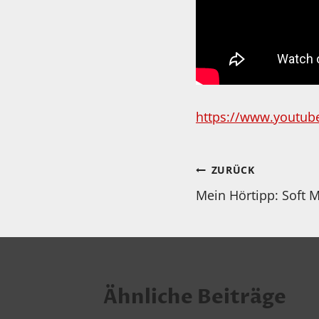
https://www.youtu
Beitragsnav
ZURÜCK
Mein Hörtipp: Soft 
Ähnliche Beiträge