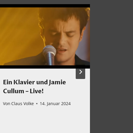
Ein Klavier und Jamie
Lesert
Cullum – Live!
Webseit
Vintag
Von
Claus Volke
14. Januar 2024
RÖHRE
Von
Claus 