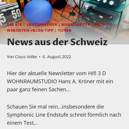
GERÄTE
|
LAUTSPRECHER
|
MANUFAKTUR
|
MEIN
WEBSEITEN-/BLOG-TIPP
|
TUNER
News aus der Schweiz
Von
Claus Volke
6. August 2022
Hier der aktuelle Newsletter vom Hifi 3 D
WOHNRAUMSTUDIO Hans A. Kröner mit ein
paar ganz feinen Sachen…
Schauen Sie mal rein…insbesondere die
Symphonic Line Endstufe schreit förmlich nach
einem Test…