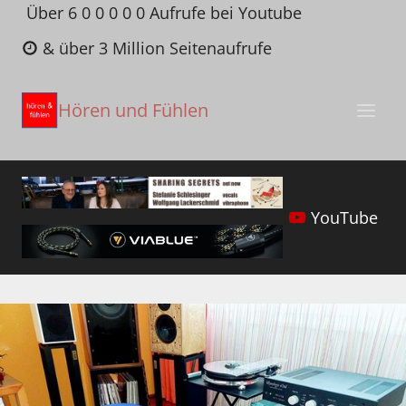
Zum
Über 6 0 0 0 0 0 Aufrufe bei Youtube
Inhalt
& über 3 Million Seitenaufrufe
springen
Hören und Fühlen
YouTube