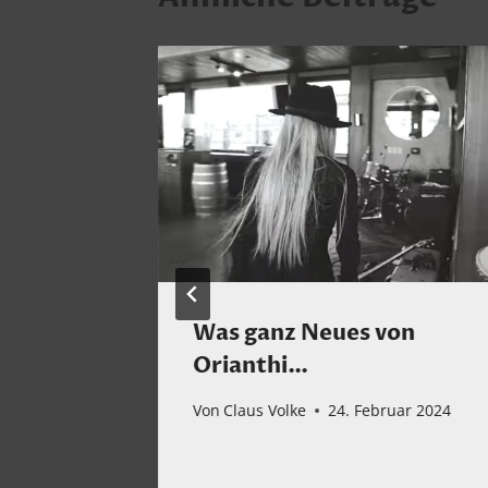
es
Was ganz Neues von
Orianthi…
st 2022
Von
Claus Volke
24. Februar 2024