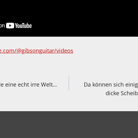
e.com/@gibsonguitar/videos
igation
e eine echt irre Welt…
Da können sich einige
dicke Schei