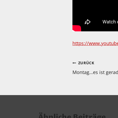
https://www.youtub
Beitragsnav
ZURÜCK
Montag…es ist gerad
Ähnliche Beiträge