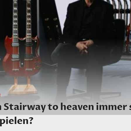
E
n Stairway to heaven immer
spielen?