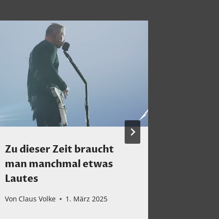
Zu dieser Zeit braucht
Wes in
man manchmal etwas
Von
Claus 
Lautes
Von
Claus Volke
1. März 2025