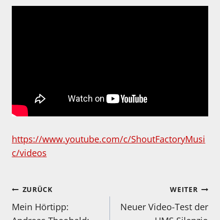
https://www.youtube.com/c/ShoutFactoryMusi
c/videos
Beitragsnavigation
ZURÜCK
WEITER
Mein Hörtipp:
Neuer Video-Test der