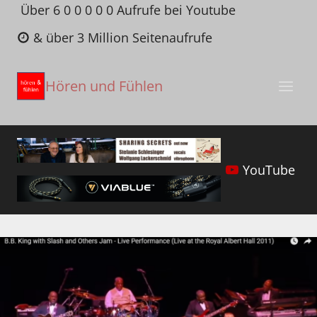
Zum
Über 6 0 0 0 0 0 Aufrufe bei Youtube
Inhalt
& über 3 Million Seitenaufrufe
springen
Hören und Fühlen
YouTube