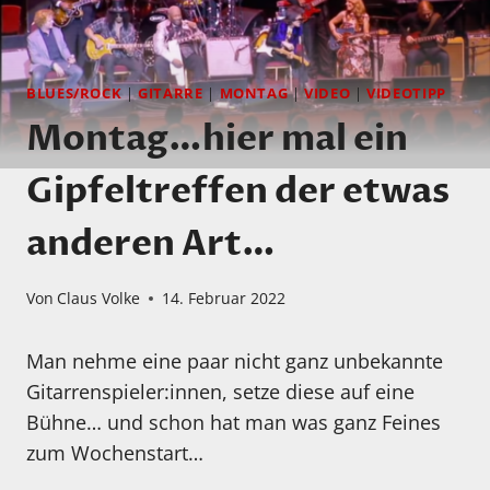
BLUES/ROCK
|
GITARRE
|
MONTAG
|
VIDEO
|
VIDEOTIPP
Montag…hier mal ein
Gipfeltreffen der etwas
anderen Art…
Von
Claus Volke
14. Februar 2022
Man nehme eine paar nicht ganz unbekannte
Gitarrenspieler:innen, setze diese auf eine
Bühne… und schon hat man was ganz Feines
zum Wochenstart…