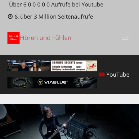
Zum
Über 6 0 0 0 0 0 Aufrufe bei Youtube
Inhalt
& über 3 Million Seitenaufrufe
springen
Hören und Fühlen
YouTube