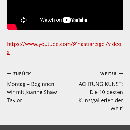
https://www.youtube.com/@nastiareigel/video
s
Beitragsnavigation
ZURÜCK
WEITER
Montag – Beginnen
ACHTUNG KUNST:
wir mit Joanne Shaw
Die 10 besten
Taylor
Kunstgallerien der
Welt!