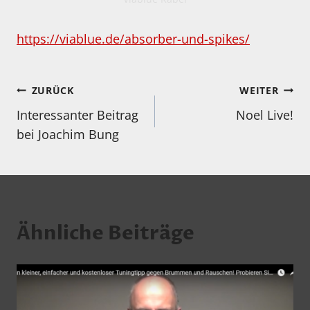
https://viablue.de/absorber-und-spikes/
Beitragsnavigation
ZURÜCK
WEITER
Interessanter Beitrag
Noel Live!
bei Joachim Bung
Ähnliche Beiträge