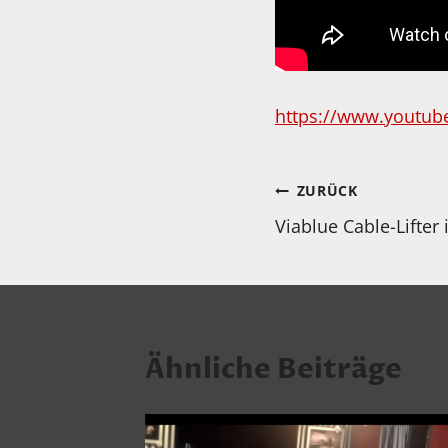
https://www.youtu
Beitragsnav
ZURÜCK
Viablue Cable-Lifter
Ähnliche Beiträge