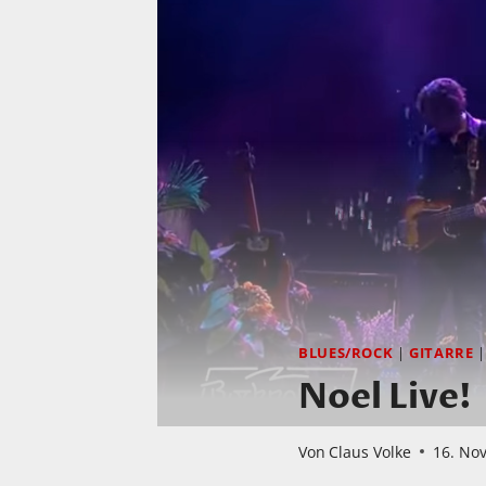
BLUES/ROCK
|
GITARRE
Noel Live!
Von
Claus Volke
16. No