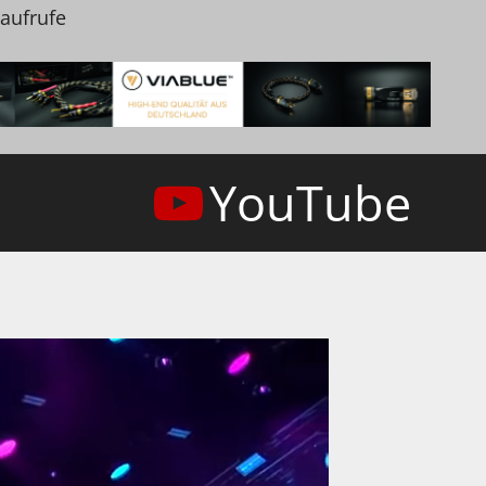
naufrufe
YouTube