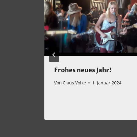
hte
Frohes neues Jahr!
e!
Von
Claus Volke
1. Januar 2024
ber 2025