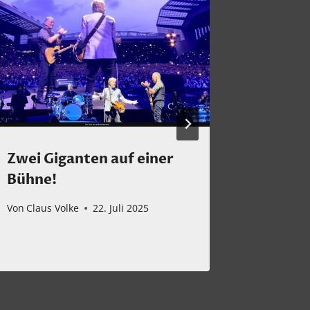
Zwei Giganten auf einer
Mein H
Bühne!
Garcia-
des Co
Von
Claus Volke
22. Juli 2025
Von
Claus 