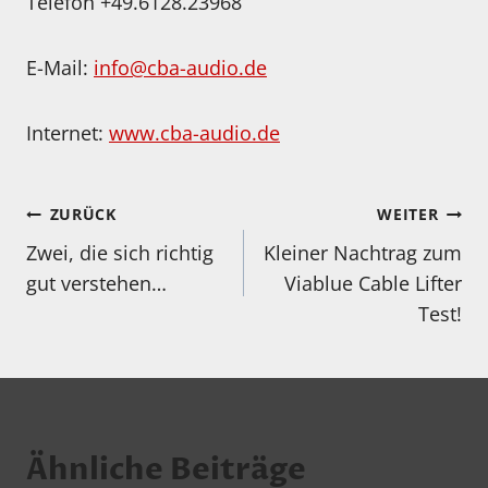
Telefon +49.6128.23968
E-Mail:
info@cba-audio.de
Internet:
www.cba-audio.de
Beitragsnavigation
ZURÜCK
WEITER
Zwei, die sich richtig
Kleiner Nachtrag zum
gut verstehen…
Viablue Cable Lifter
Test!
Ähnliche Beiträge