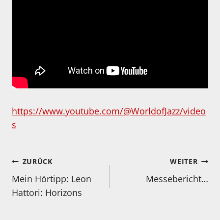
https://www.youtube.com/@WorldofJazz/video
s
Beitragsnavigation
ZURÜCK
WEITER
Mein Hörtipp: Leon
Messebericht…
Hattori: Horizons