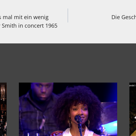
igation
 mal mit ein wenig
Die Gesc
 Smith in concert 1965