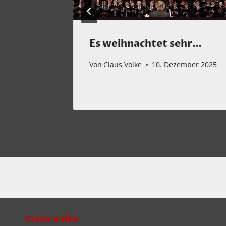
Es weihnachtet sehr…
Von
Claus Volke
10. Dezember 2025
024
Claus Volke