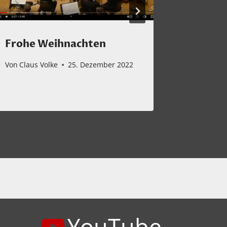
Frohe Weihnachten
Carmen
Deutsc
Von
Claus Volke
25. Dezember 2022
Von
Claus 
YouTube