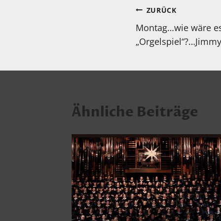
Beitragsnav
ZURÜCK
Montag…wie wäre es
„Orgelspiel“?…Jimmy
Ähnliche Beiträge