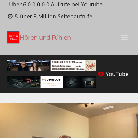
Zum
Über 6 0 0 0 0 0 Aufrufe bei Youtube
Inhalt
& über 3 Million Seitenaufrufe
springen
Hören und Fühlen
YouTube