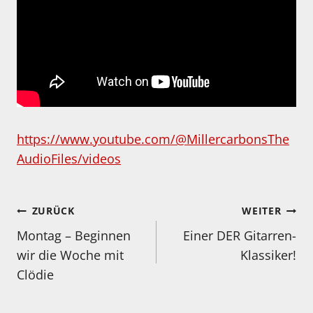
https://www.youtube.com/@MillercarbonsThe
AudioFiles/videos
Beitragsnavigation
ZURÜCK
WEITER
Montag – Beginnen
Einer DER Gitarren-
wir die Woche mit
Klassiker!
Clödie