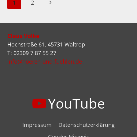
Seitennavigation
Nächste
1
2
ROSCHER?
Seite
Claus Volke
Hochstraße 61, 45731 Waltrop
T: 02309 7 87 55 27
info@hoeren-und-fuehlen.de
YouTube
Impressum
Datenschutzerklärung
Gender-Hinweis