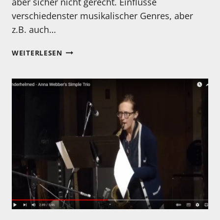
aber sicher nicht gerecht. Einflüsse
verschiedenster musikalischer Genres, aber
z.B. auch…
KENNEN
WEITERLESEN
SIE
EIGENTLICH…
ULITA
KNAUS?