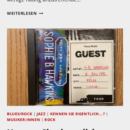
KENNEN
WEITERLESEN
SIE
EIGENTLICH…
ANNA
WEBBER?
BLUES/ROCK
|
JAZZ
|
KENNEN SIE EIGENTLICH...?
|
MUSIKER:INNEN
|
ROCK