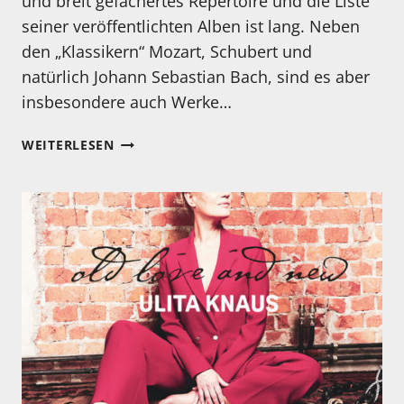
und breit gefächertes Repertoire und die Liste
seiner veröffentlichten Alben ist lang. Neben
den „Klassikern“ Mozart, Schubert und
natürlich Johann Sebastian Bach, sind es aber
insbesondere auch Werke…
KENNEN
WEITERLESEN
SIE
EIGENTLICH…
CHRISTOPH
ULLRICH?