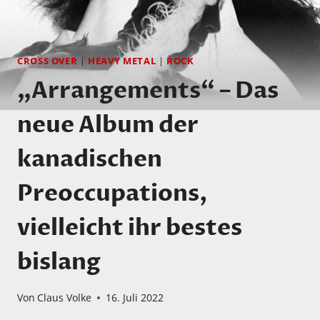
CROSS OVER
|
HEAVY METAL
|
ROCK
„Arrangements“ – Das
neue Album der
kanadischen
Preoccupations,
vielleicht ihr bestes
bislang
Von
Claus Volke
16. Juli 2022