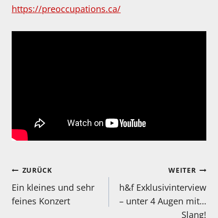
https://preoccupations.ca/
Beitragsnavigation
ZURÜCK
WEITER
Ein kleines und sehr
h&f Exklusivinterview
feines Konzert
– unter 4 Augen mit…
Slang!