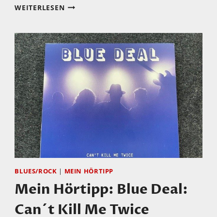
MEIN
WEITERLESEN
HÖRTIPP:
THE
TAJ
MAHAL
SEXTETT:
SWINGIN
´LIVE
AT
THE
CHURCH
IN
TULSA
BLUES/ROCK
|
MEIN HÖRTIPP
Mein Hörtipp: Blue Deal:
Can´t Kill Me Twice