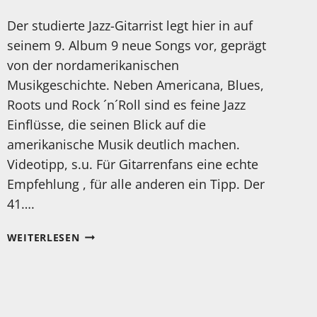
Der studierte Jazz-Gitarrist legt hier in auf
seinem 9. Album 9 neue Songs vor, geprägt
von der nordamerikanischen
Musikgeschichte. Neben Americana, Blues,
Roots und Rock ´n´Roll sind es feine Jazz
Einflüsse, die seinen Blick auf die
amerikanische Musik deutlich machen.
Videotipp, s.u. Für Gitarrenfans eine echte
Empfehlung , für alle anderen ein Tipp. Der
41….
MEIN
WEITERLESEN
HÖRTIPP:
LUKE
WINSLOW-
KING:
FLASH-