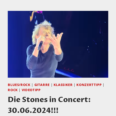
´T
KILL
ME
TWICE
BLUES/ROCK
|
GITARRE
|
KLASSIKER
|
KONZERTTIPP
|
ROCK
|
VIDEOTIPP
Die Stones in Concert:
30.06.2024!!!