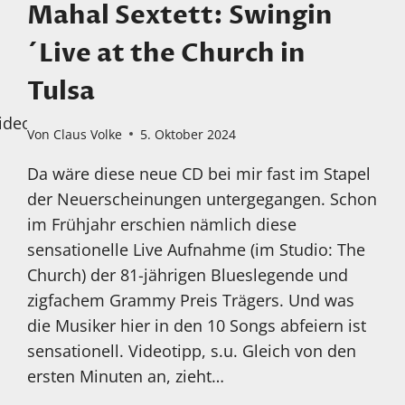
Mahal Sextett: Swingin
AEOLUS:
ONE
´Live at the Church in
HOUR
DUDUK
Tulsa
MEDITATION
ideos
Von
Claus Volke
5. Oktober 2024
Da wäre diese neue CD bei mir fast im Stapel
der Neuerscheinungen untergegangen. Schon
im Frühjahr erschien nämlich diese
sensationelle Live Aufnahme (im Studio: The
Church) der 81-jährigen Blueslegende und
zigfachem Grammy Preis Trägers. Und was
die Musiker hier in den 10 Songs abfeiern ist
sensationell. Videotipp, s.u. Gleich von den
ersten Minuten an, zieht…