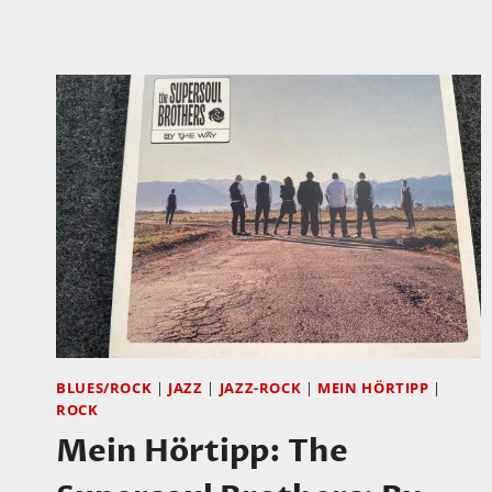
BLUES/ROCK
|
JAZZ
|
JAZZ-ROCK
|
MEIN HÖRTIPP
|
ROCK
Mein Hörtipp: The