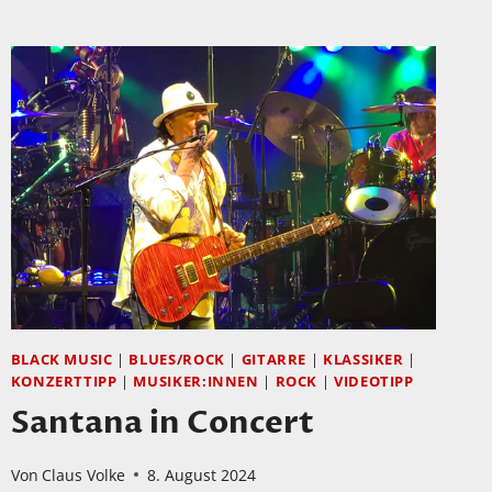
BLACK MUSIC
|
BLUES/ROCK
|
GITARRE
|
KLASSIKER
|
KONZERTTIPP
|
MUSIKER:INNEN
|
ROCK
|
VIDEOTIPP
Santana in Concert
Von
Claus Volke
8. August 2024