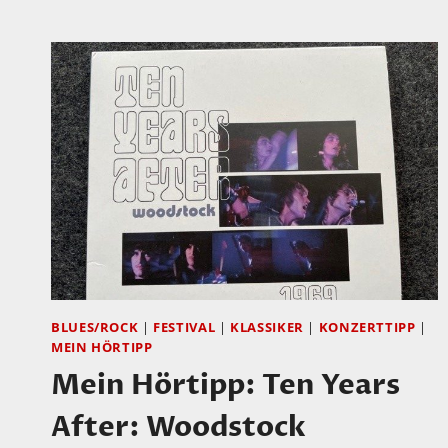
HÖRTIPP:
THE
SUPERSOUL
BROTHERS:
BY
THE
WAY
BLUES/ROCK
|
FESTIVAL
|
KLASSIKER
|
KONZERTTIPP
|
MEIN HÖRTIPP
Mein Hörtipp: Ten Years
After: Woodstock