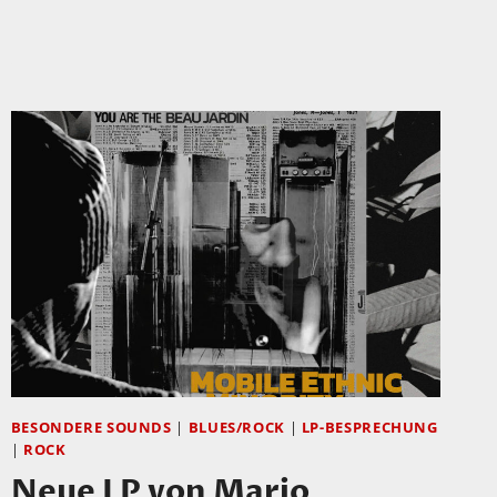
A-
MAGIC
BESONDERE SOUNDS
|
BLUES/ROCK
|
LP-BESPRECHUNG
|
ROCK
Neue LP von Mario