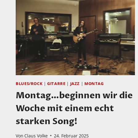
BLUES/ROCK
|
GITARRE
|
JAZZ
|
MONTAG
Montag…beginnen wir die
Woche mit einem echt
starken Song!
Von
Claus Volke
24. Februar 2025