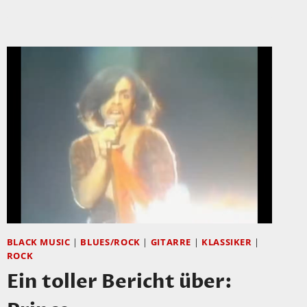
MARIO
KNAPP!!!
BLACK MUSIC
|
BLUES/ROCK
|
GITARRE
|
KLASSIKER
|
ROCK
Ein toller Bericht über: