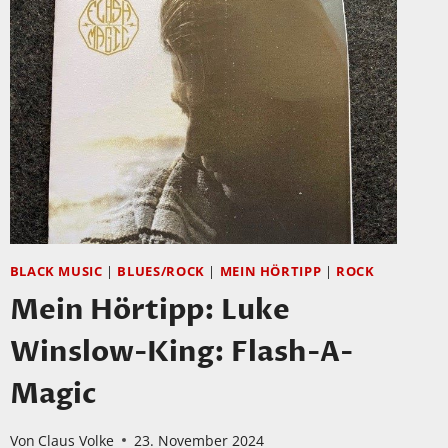
BLACK MUSIC
|
BLUES/ROCK
|
MEIN HÖRTIPP
|
ROCK
Mein Hörtipp: Luke
Winslow-King: Flash-A-
Magic
Von
Claus Volke
23. November 2024