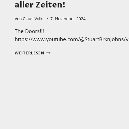
aller Zeiten!
Von
Claus Volke
7. November 2024
The Doors!!!
https://www.youtube.com/@StuartBrknJohns/v
EINES
WEITERLESEN
DER
BESTEN
KONZERTE
ALLER
ZEITEN!