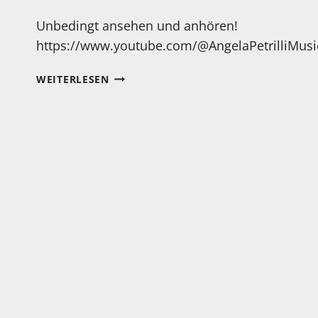
Unbedingt ansehen und anhören!
https://www.youtube.com/@AngelaPetrilliMusi
MONTAG…
WEITERLESEN
BEGINNEN
WIR
DIE
WOCHE
MIT
EINEM
ECHT
STARKEN
SONG!