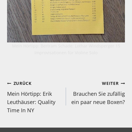
Mein Hörtipp: Bertram Schade: Lothar Windsperger 15
Improvisationen für Violine Solo
Beitragsnavigation
ZURÜCK
WEITER
Mein Hörtipp: Erik
Brauchen Sie zufällig
Leuthäuser: Quality
ein paar neue Boxen?
Time In NY