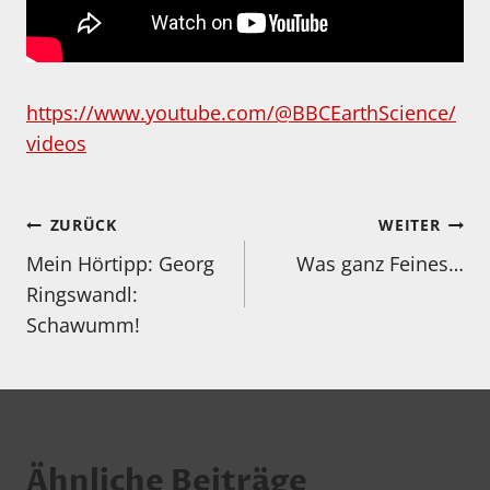
https://www.youtube.com/@BBCEarthScience/
videos
Beitragsnavigation
ZURÜCK
WEITER
Mein Hörtipp: Georg
Was ganz Feines…
Ringswandl:
Schawumm!
Ähnliche Beiträge