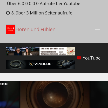
Zum
Über 6 0 0 0 0 0 Aufrufe bei Youtube
Inhalt
& über 3 Million Seitenaufrufe
springen
Hören und Fühlen
YouTube