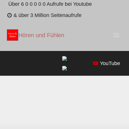
Zum
Über 6 0 0 0 0 0 Aufrufe bei Youtube
Inhalt
& über 3 Million Seitenaufrufe
springen
Hören und Fühlen
YouTube