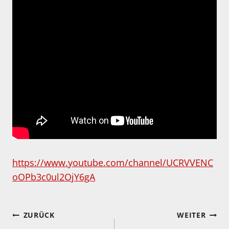
https://www.youtube.com/channel/UCRVVENC
oOPb3c0ul2OjY6gA
Beitragsnavigation
ZURÜCK
WEITER