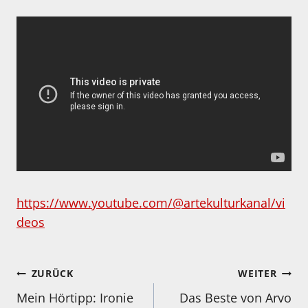
https://www.youtube.com/@artekulturkanal/vi
deos
Beitragsnavigation
ZURÜCK
WEITER
Mein Hörtipp: Ironie
Das Beste von Arvo