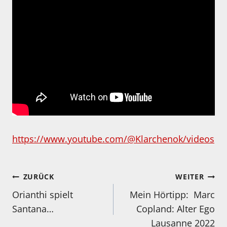
https://www.youtube.com/@Klarchenok/videos
Beitragsnavigation
ZURÜCK
WEITER
Orianthi spielt
Mein Hörtipp: Marc
Santana…
Copland: Alter Ego
Lausanne 2022